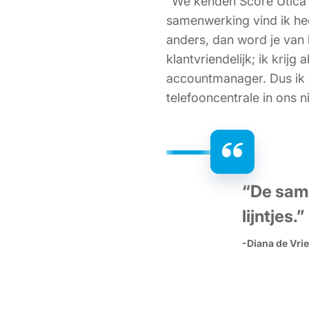
“We kenden Score Utica a
samenwerking vind ik heel
anders, dan word je van 
klantvriendelijk; ik krij
accountmanager. Dus ik 
telefooncentrale in ons 
“De same
lijntjes.”
-Diana de Vri