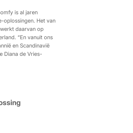
omfy is al jaren
-oplossingen. Het van
l werkt daarvan op
erland. “En vanuit ons
tannië en Scandinavië
te Diana de Vries-
ossing