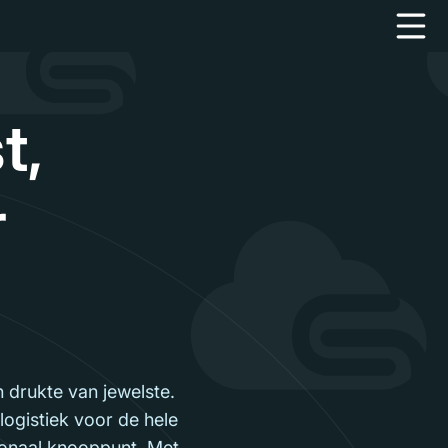
t,
r
 drukte van jewelste.
ogistiek voor de hele
tionaal knooppunt. Met