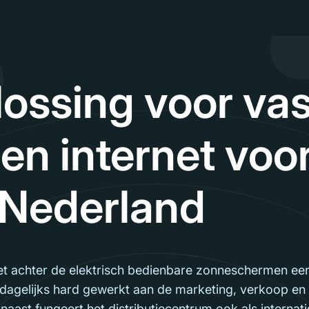
ossing voor vas
en internet voo
Nederland
et achter de elektrisch bedienbare zonneschermen een
agelijks hard gewerkt aan de marketing, verkoop en l
aast fungeert het distributiecentrum ook als interna