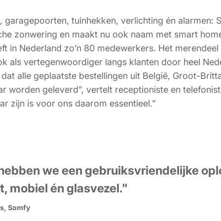
, garagepoorten, tuinhekken, verlichting én alarmen: S
sche zonwering en maakt nu ook naam met smart home
eeft in Nederland zo’n 80 medewerkers. Het merendee
ook als vertegenwoordiger langs klanten door heel Ned
at alle geplaatste bestellingen uit België, Groot-Brit
aar worden geleverd”, vertelt receptioniste en telefonis
r zijn is voor ons daarom essentieel.”
hebben we een gebruiksvriendelijke opl
t, mobiel én glasvezel
."
es, Somfy