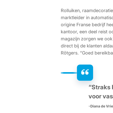
Rolluiken, raamdecoratie
marktleider in automati
origine Franse bedrijf h
kantoor, een deel reist 
magazijn zorgen we ook d
direct bij de klanten ald
Rötgers. “Goed bereikbaa
“
Straks 
voor vas
-Diana de Vri