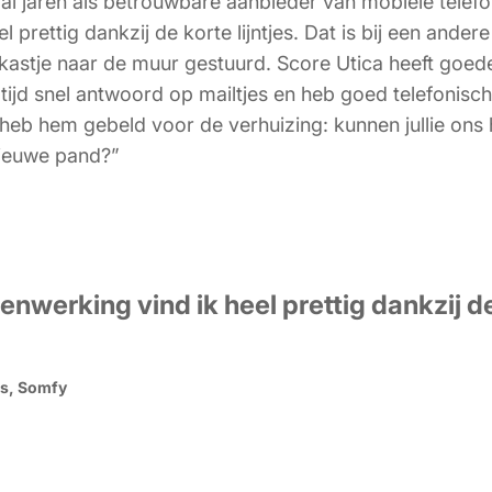
l jaren als betrouwbare aanbieder van mobiele telefon
 prettig dankzij de korte lijntjes. Dat is bij een ande
kastje naar de muur gestuurd. Score Utica heeft goede
g altijd snel antwoord op mailtjes en heb goed telefonis
heb hem gebeld voor de verhuizing: kunnen jullie ons
nieuwe pand?”
nwerking vind ik heel prettig dankzij d
es, Somfy