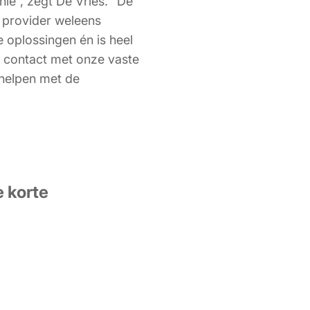
ie”, zegt De Vries. “De
re provider weleens
 oplossingen én is heel
ch contact met onze vaste
 helpen met de
e korte