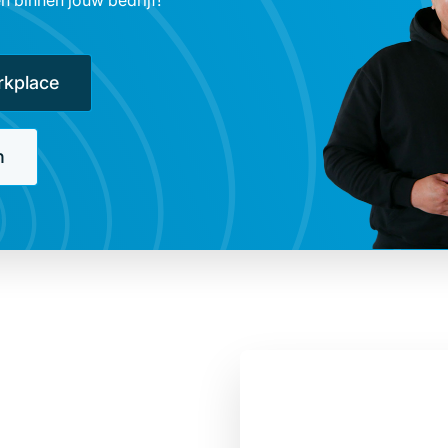
 binnen jouw bedrijf!
rkplace
n