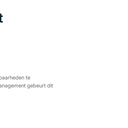
t
sbaarheden te
 management gebeurt dit