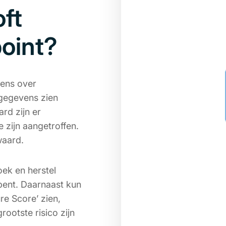
ft
oint?
vens over
 gegevens zien
rd zijn er
 zijn aangetroffen.
waard.
ek en herstel
bent. Daarnaast kun
re Score’ zien,
ootste risico zijn