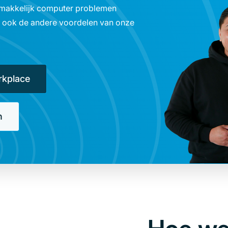
r makkelijk computer problemen
k ook de andere voordelen van onze
rkplace
n