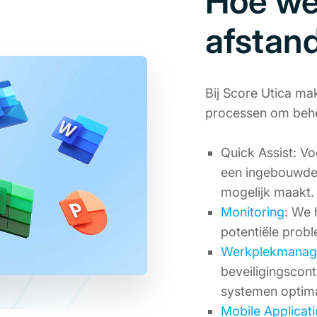
Hoe we
afstan
Bij Score Utica m
processen om beheer
Quick Assist: V
een ingebouwde t
mogelijk maakt.
Monitoring
: We 
potentiële probl
Werkplekmanag
beveiligingscon
systemen optimaa
Mobile Applica