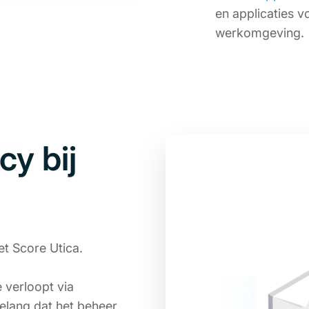
en applicaties v
werkomgeving.
cy bij
d
et Score Utica.
 verloopt via
belang dat het beheer