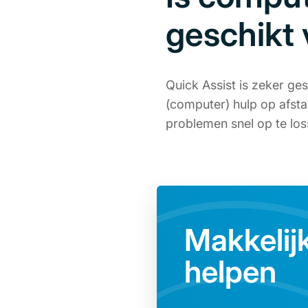
geschikt 
Quick Assist is zeker ge
(computer) hulp op afst
problemen snel op te lo
Makkelij
helpen