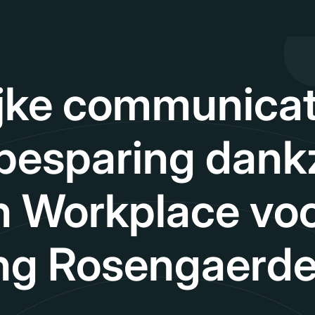
ijke communicat
besparing dankz
 Workplace vo
ing Rosengaerd