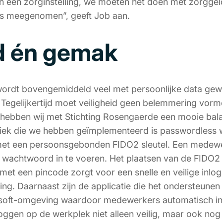
ijn een zorginstelling, we moeten het doen met zorggel
is meegenomen”, geeft Job aan.
id én gemak
wordt bovengemiddeld veel met persoonlijke data gewerk
 Tegelijkertijd moet veiligheid geen belemmering vorm
hebben wij met Stichting Rosengaerde een mooie bal
iek die we hebben geïmplementeerd is passwordless w
et een persoonsgebonden FIDO2 sleutel. Een medewe
wachtwoord in te voeren. Het plaatsen van de FIDO2 
 met een pincode zorgt voor een snelle en veilige inlog
ing. Daarnaast zijn de applicatie die het ondersteunen
soft-omgeving waardoor medewerkers automatisch inl
loggen op de werkplek niet alleen veilig, maar ook nog