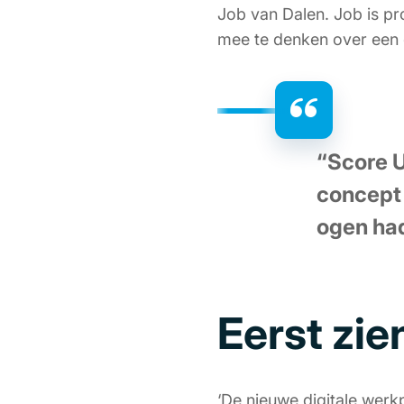
Job van Dalen. Job is pr
mee te denken over een 
“Score U
concept 
ogen ha
Eerst zie
‘De nieuwe digitale werk