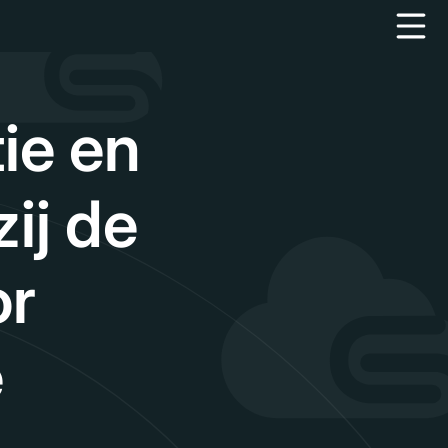
ie en
ij de
or
e