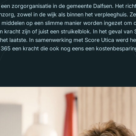
 een zorgorganisatie in de gemeente Dalfsen. Het rich
rg, zowel in de wijk als binnen het verpleeghuis. Zek
n middelen op een slimme manier worden ingezet om d
n kracht zijn of juist een struikelblok. In het geval va
d het laatste. In samenwerking met Score Utica werd h
ft 365 een kracht die ook nog eens een kostenbespari