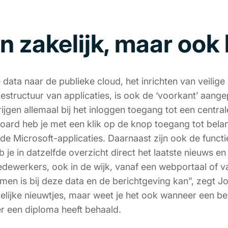
en zakelijk, maar ook
 data naar de publieke cloud, het inrichten van veilig
iestructuur van applicaties, is ook de ‘voorkant’ aan
jgen allemaal bij het inloggen toegang tot een central
ard heb je met een klik op de knop toegang tot belang
e Microsoft-applicaties. Daarnaast zijn ook de funct
 je in datzelfde overzicht direct het laatste nieuws e
edewerkers, ook in de wijk, vanaf een webportaal of v
en is bij deze data en de berichtgeving kan”, zegt Job
lijke nieuwtjes, maar weet je het ook wanneer een bew
 een diploma heeft behaald.