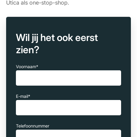
Utica als one-stop-shop.
Wil jij het ook eerst
zien?
Voornaam
*
E-mail
*
Telefoonnummer