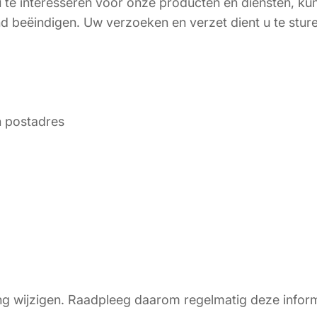
e interesseren voor onze producten en diensten, kunt 
d beëindigen. Uw verzoeken en verzet dient u te stur
n postadres
g wijzigen. Raadpleeg daarom regelmatig deze inform