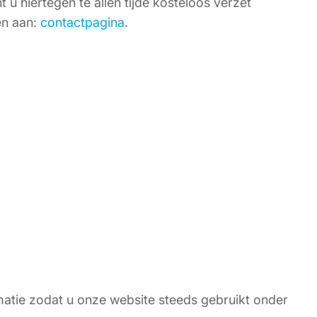
u hiertegen te allen tijde kosteloos verzet
en aan:
contactpagina
.
atie zodat u onze website steeds gebruikt onder