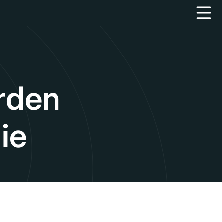
rden
ie