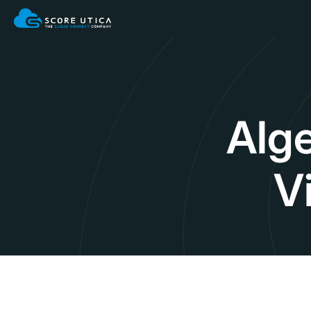
Alg
V