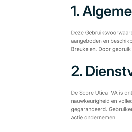
1. Algem
Deze Gebruiksvoorwaarde
aangeboden en beschikba
Breukelen. Door gebrui
2. Dienst
De Score Utica VA is ont
nauwkeurigheid en volled
gegarandeerd. Gebruikers
actie ondernemen.