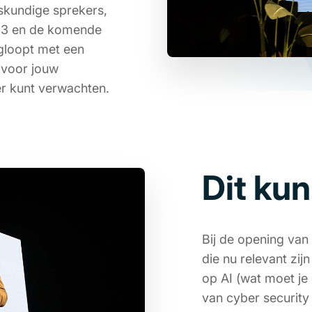
skundige sprekers,
23 en de komende
egloopt met een
s voor jouw
er kunt verwachten.
Dit ku
Bij de opening van 
die nu relevant zij
op AI (wat moet je 
van cyber security 